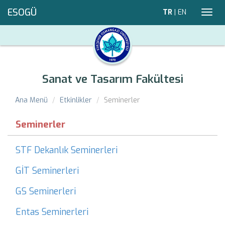
ESOGÜ
TR
|
EN
Toggl
navig
Sanat ve Tasarım Fakültesi
Ana Menü
Etkinlikler
Seminerler
Seminerler
STF Dekanlık Seminerleri
GİT Seminerleri
GS Seminerleri
Entas Seminerleri