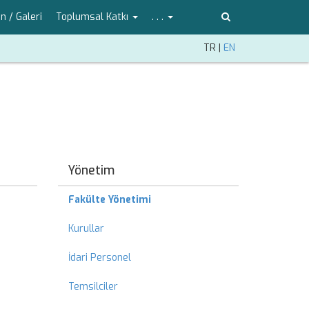
 / Galeri
Toplumsal Katkı
. . .
TR
|
EN
Yönetim
Fakülte Yönetimi
Kurullar
İdari Personel
Temsilciler