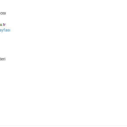
cısı
yfası
eri