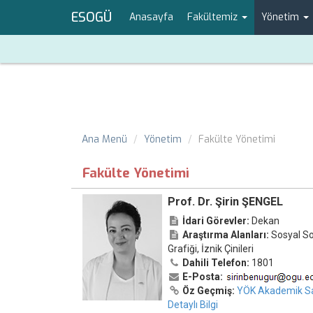
ESOGÜ
Anasayfa
Fakültemiz
Yönetim
Ana Menü
Yönetim
Fakülte Yönetimi
Fakülte Yönetimi
Prof. Dr. Şirin ŞENGEL
İdari Görevler:
Dekan
Araştırma Alanları:
Sosyal Sor
Grafiği, İznik Çinileri
Dahili Telefon:
1801
E-Posta:
Öz Geçmiş:
YÖK Akademik Sa
Detaylı Bilgi