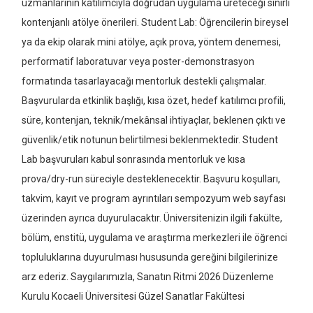
uzmanlarının katılımcıyla doğrudan uygulama üreteceği sınırlı
kontenjanlı atölye önerileri. Student Lab: Öğrencilerin bireysel
ya da ekip olarak mini atölye, açık prova, yöntem denemesi,
performatif laboratuvar veya poster-demonstrasyon
formatında tasarlayacağı mentorluk destekli çalışmalar.
Başvurularda etkinlik başlığı, kısa özet, hedef katılımcı profili,
süre, kontenjan, teknik/mekânsal ihtiyaçlar, beklenen çıktı ve
güvenlik/etik notunun belirtilmesi beklenmektedir. Student
Lab başvuruları kabul sonrasında mentorluk ve kısa
prova/dry-run süreciyle desteklenecektir. Başvuru koşulları,
takvim, kayıt ve program ayrıntıları sempozyum web sayfası
üzerinden ayrıca duyurulacaktır. Üniversitenizin ilgili fakülte,
bölüm, enstitü, uygulama ve araştırma merkezleri ile öğrenci
topluluklarına duyurulması hususunda gereğini bilgilerinize
arz ederiz. Saygılarımızla, Sanatın Ritmi 2026 Düzenleme
Kurulu Kocaeli Üniversitesi Güzel Sanatlar Fakültesi